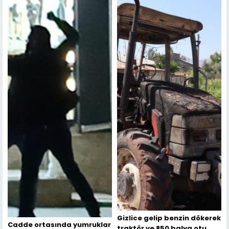
Gizlice gelip benzin dökerek
Cadde ortasında yumruklar
traktör ve 850 balya otu