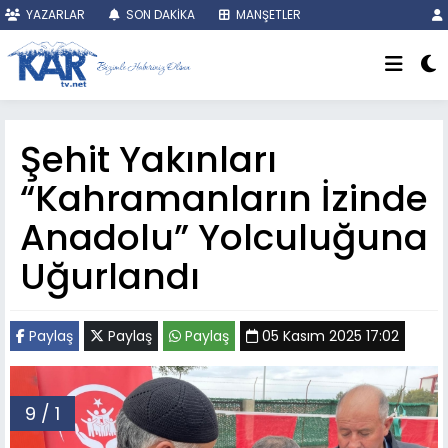
YAZARLAR
SON DAKİKA
MANŞETLER
Şehit Yakınları
“Kahramanların İzinde
Anadolu” Yolculuğuna
Uğurlandı
Paylaş
Paylaş
Paylaş
05 Kasım 2025 17:02
9 / 1