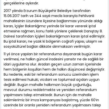
gerçeklerine aykırıdır.
2017 yılında Erzurum Büyükşehir Belediye tarafından
15.06.2017 tarih ve 344 sayılı meclis kararıyla Pehlivanlı
mahallesinin Uzundere ilçesine bağlanması yönünde aldığı
kararı, İçişler Bakanlığımız yerinde bir karar vererek iptal
etmesine rağmen, konu farklı yönlere çekilerek Danıştay 8.
Dairesi tarafından İçişleri bakanlığımızın kararı iptal edilmiştir.
Bu iptal kararı, ne yazık ki bölgenin coğrafi yapısı, ulaşım ve
sosyokültürel bağları dikkate alınmaksızın verilmiştir.
11 yıl önce yapılan bir referanduma dayanarak bugün karar
verilmesi, ne halkın güncel iradesini yansıtır ne de sağlıklı bir
idari uygulama olur. Aradan geçen uzun zaman içerisinde
hem bölgenin koşulları hem de halkın düşüncesi değişmiştir.
Bu nedenle, eski bir referandum sonucu üzerinden işlem
tesis edilmesi hukuki, vicdani ve toplumsal açıdan uygun
değildir. Bugün mahalle halkımızın büyük çoğunluğu,
mevcut durumu reddetmekte ve yeniden referandum
yapılmasını talep etmektedir. Bunun için de mahalle
sakimlerimiz bir imza kampanyası başlatmış, yüzde 60’ın
üzerinde bir oranla yeniden referandum yapılmasını talep