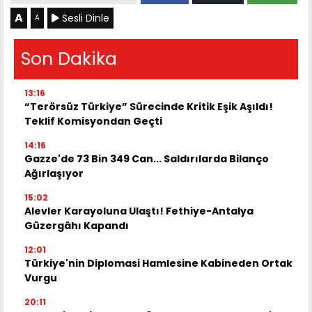
A
Sesli Dinle
A
Son Dakika
13:16
“Terörsüz Türkiye” Sürecinde Kritik Eşik Aşıldı!
Teklif Komisyondan Geçti
14:16
Gazze'de 73 Bin 349 Can... Saldırılarda Bilanço
Ağırlaşıyor
15:02
Alevler Karayoluna Ulaştı! Fethiye-Antalya
Güzergâhı Kapandı
12:01
Türkiye'nin Diplomasi Hamlesine Kabineden Ortak
Vurgu
20:11