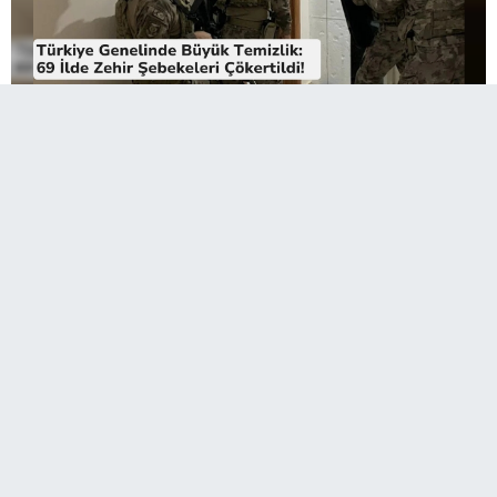
Türkiye genelinde uyuşturucu madde
satıcılarına yönelik son bir haftada düzenlenen
geniş çaplı operasyonlarda 69 ilde önemli
miktarda uyuşturucu madde ele geçirildi.
Operasyonlarda 708 kilogram uyuşturucu madde ile 2 milyon
971 bin 219 adet uyuşturucu hap ele geçirilirken, toplam 1.005
şüpheli gözaltına alındı.
Şüphelilerden 423'ü çıkarıldıkları mahkemece tutuklanırken,
138 kişi hakkında adli kontrol kararı verildi. Diğer şüphelilerin
adli işlemlerinin ise sürdüğü bildirildi.