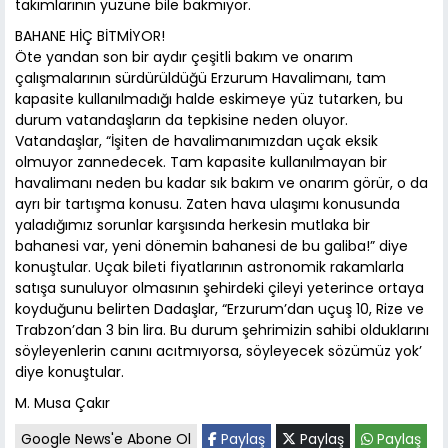
takımlarının yüzüne bile bakmıyor.
BAHANE HİÇ BİTMİYOR!
Öte yandan son bir aydır çeşitli bakım ve onarım
çalışmalarının sürdürüldüğü Erzurum Havalimanı, tam
kapasite kullanılmadığı halde eskimeye yüz tutarken, bu
durum vatandaşların da tepkisine neden oluyor.
Vatandaşlar, “İşiten de havalimanımızdan uçak eksik
olmuyor zannedecek. Tam kapasite kullanılmayan bir
havalimanı neden bu kadar sık bakım ve onarım görür, o da
ayrı bir tartışma konusu. Zaten hava ulaşımı konusunda
yaladığımız sorunlar karşısında herkesin mutlaka bir
bahanesi var, yeni dönemin bahanesi de bu galiba!” diye
konuştular. Uçak bileti fiyatlarının astronomik rakamlarla
satışa sunuluyor olmasının şehirdeki çileyi yeterince ortaya
koyduğunu belirten Dadaşlar, “Erzurum’dan uçuş 10, Rize ve
Trabzon’dan 3 bin lira. Bu durum şehrimizin sahibi olduklarını
söyleyenlerin canını acıtmıyorsa, söyleyecek sözümüz yok’
diye konuştular.
M. Musa Çakır
Google News'e Abone Ol
Paylaş
Paylaş
Paylaş