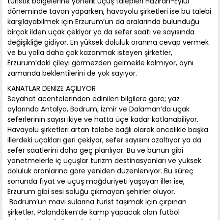
turistik bölgelerine yönelik uçuş talepleri Haziran-Eylül
döneminde tavan yaparken, havayolu şirketleri ise bu talebi
karşılayabilmek için Erzurum’un da aralarında bulunduğu
birçok ilden uçak çekiyor ya da sefer saati ve sayısında
değişikliğe gidiyor. En yüksek doluluk oranına cevap vermek
ve bu yolla daha çok kazanmak isteyen şirketler,
Erzurum’daki çileyi görmezden gelmekle kalmıyor, aynı
zamanda beklentilerini de yok sayıyor.
KANATLAR DENİZE AÇILIYOR
Seyahat acentelerinden edinilen bilgilere göre; yaz
aylarında Antalya, Bodrum, İzmir ve Dalaman’da uçak
seferlerinin sayısı ikiye ve hatta üçe kadar katlanabiliyor.
Havayolu şirketleri artan talebe bağlı olarak öncelikle başka
illerdeki uçakları geri çekiyor, sefer sayısını azaltıyor ya da
sefer saatlerini daha geç planlıyor. Bu ve bunun gibi
yönetmelerle iç uçuşlar turizm destinasyonları ve yüksek
doluluk oranlarına göre yeniden düzenleniyor. Bu süreç
sonunda fiyat ve uçuş mağduriyeti yaşayan iller ise,
Erzurum gibi sesi soluğu çıkmayan şehirler oluyor.
Bodrum’un mavi sularına turist taşımak için çırpınan
şirketler, Palandöken’de kamp yapacak olan futbol