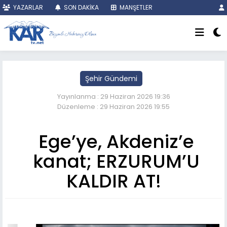
YAZARLAR
SON DAKİKA
MANŞETLER
Şehir Gündemi
Yayınlanma : 29 Haziran 2026 19:36
Düzenleme : 29 Haziran 2026 19:55
Ege’ye, Akdeniz’e
kanat; ERZURUM’U
KALDIR AT!