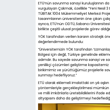
ETÜ’nün savunma sanayi kuruluşlarının da p
vurgulayan Çakmak, özellikle “Yeni Nesil 3 B
TÜBİTAK 1004 Mükemmeliyet Merkezi Projesi 
tasarımlarının üniversitenin öne çıkan çalı
ayrıca, ETÜ’nün ODTÜ, Sabancı Üniversitesi 
birlikte çeşitli ulusal projelerde görev aldığı
YÖK tarafından verilen kararın stratejik 
değerlendirmede bulundu:
“Üniversitemizin YÖK tarafından ‘Uzmanlaş
Bölgesi için değil, Türkiye genelinde eklemel
adımdır. Bu sayede savunma sanayi ve sağl
yenilikçi çözümleri geliştirme kapasitemiz 
birikimimiz ve yürüttüğümüz projelerle s
sunmayı hedefliyoruz.”
ETÜ olarak eklemeli imalattaki on yılı aşkı
yöntemleriyle gerçekleştirilmesi mümkün 
ve milli imkânlarla üretebildiklerini ifade
altyapısını daha da geliştirmeyi hedeflediğin