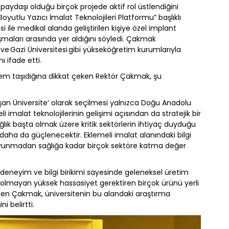
aydaşı olduğu birçok projede aktif rol üstlendiğini
oyutlu Yazıcı İmalat Teknolojileri Platformu” başlıklı
ile medikal alanda geliştirilen kişiye özel implant
şmaları arasında yer aldığını söyledi. Çakmak
ve Gazi Üniversitesi gibi yükseköğretim kurumlarıyla
nı ifade etti.
önem taşıdığına dikkat çeken Rektör Çakmak, şu
an Üniversite’ olarak seçilmesi yalnızca Doğu Anadolu
i imalat teknolojilerinin gelişimi açısından da stratejik bir
ık başta olmak üzere kritik sektörlerin ihtiyaç duyduğu
daha da güçlenecektir. Eklemeli imalat alanındaki bilgi
avunmadan sağlığa kadar birçok sektöre katma değer
n deneyim ve bilgi birikimi sayesinde geleneksel üretim
olmayan yüksek hassasiyet gerektiren birçok ürünü yerli
 eden Çakmak, üniversitenin bu alandaki araştırma
i belirtti.