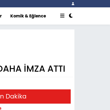
r
Komik & Eğlence
DAHA İMZA ATTI
n Dakika
6