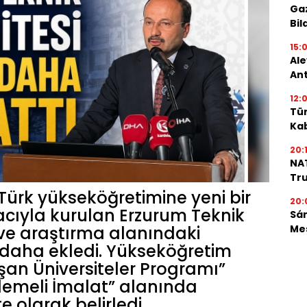
Gaz
Bil
15:
Ale
An
12:0
Tür
Ka
20:1
NAT
Tru
Türk yükseköğretimine yeni bir
20:
ıyla kurulan Erzurum Teknik
Sá
Mes
m ve araştırma alanındaki
i daha ekledi. Yükseköğretim
an Üniversiteler Programı”
emeli İmalat” alanında
e olarak belirledi.