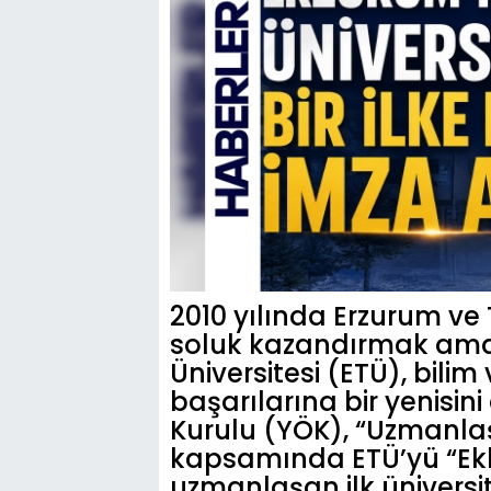
2010 yılında Erzurum ve 
soluk kazandırmak amac
Üniversitesi (ETÜ), bili
başarılarına bir yenisin
Kurulu (YÖK), “Uzmanlaş
kapsamında ETÜ’yü “Ekl
uzmanlaşan ilk üniversit