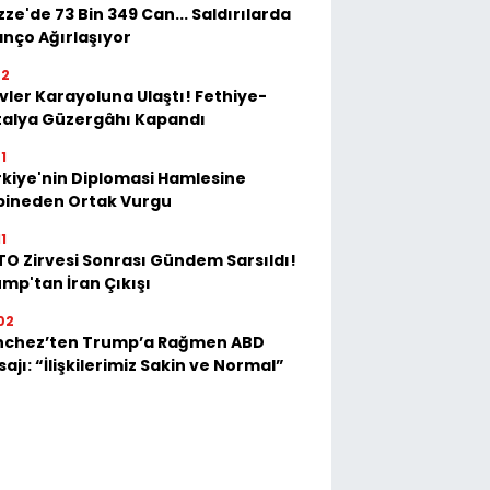
ze'de 73 Bin 349 Can... Saldırılarda
anço Ağırlaşıyor
02
vler Karayoluna Ulaştı! Fethiye-
talya Güzergâhı Kapandı
1
kiye'nin Diplomasi Hamlesine
bineden Ortak Vurgu
1
O Zirvesi Sonrası Gündem Sarsıldı!
mp'tan İran Çıkışı
02
nchez’ten Trump’a Rağmen ABD
ajı: “İlişkilerimiz Sakin ve Normal”