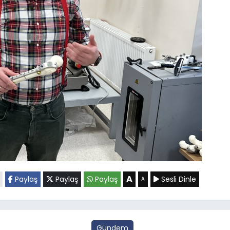
A
Paylaş
Paylaş
Paylaş
Sesli Dinle
A
Gündem