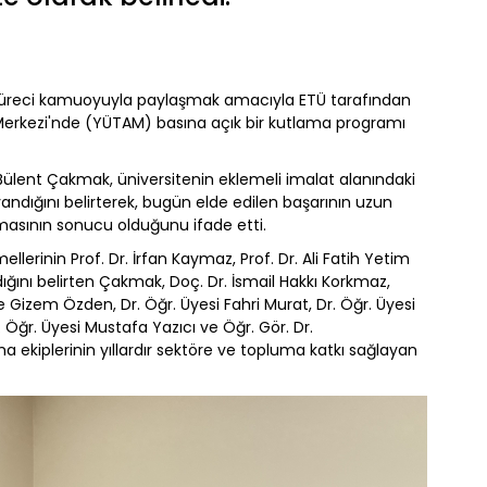
süreci kamuoyuyla paylaşmak amacıyla ETÜ tarafından
erkezi'nde (YÜTAM) basına açık bir kutlama programı
ülent Çakmak, üniversitenin eklemeli imalat alanındaki
yandığını belirterek, bugün elde edilen başarının uzun
lışmasının sonucu olduğunu ifade etti.
llerinin Prof. Dr. İrfan Kaymaz, Prof. Dr. Ali Fatih Yetim
ldığını belirten Çakmak, Doç. Dr. İsmail Hakkı Korkmaz,
e Gizem Özden, Dr. Öğr. Üyesi Fahri Murat, Dr. Öğr. Üyesi
. Öğr. Üyesi Mustafa Yazıcı ve Öğr. Gör. Dr.
a ekiplerinin yıllardır sektöre ve topluma katkı sağlayan