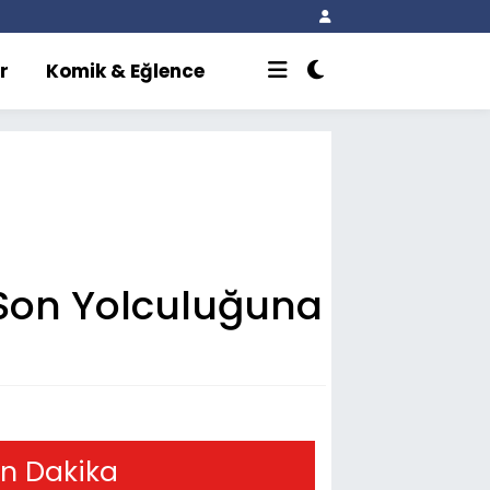
r
Komik & Eğlence
Son Yolculuğuna
n Dakika