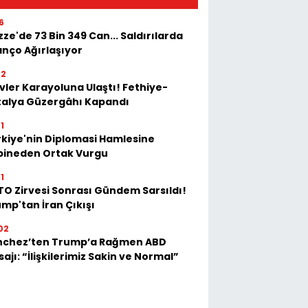
6
ze'de 73 Bin 349 Can... Saldırılarda
anço Ağırlaşıyor
02
vler Karayoluna Ulaştı! Fethiye-
talya Güzergâhı Kapandı
1
kiye'nin Diplomasi Hamlesine
bineden Ortak Vurgu
1
O Zirvesi Sonrası Gündem Sarsıldı!
mp'tan İran Çıkışı
02
nchez’ten Trump’a Rağmen ABD
ajı: “İlişkilerimiz Sakin ve Normal”