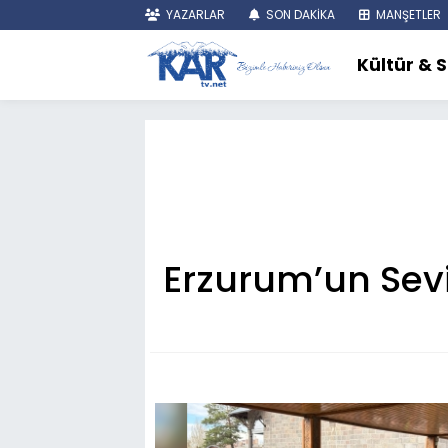
YAZARLAR
SON DAKİKA
MANŞETLER
Kültür & 
Erzurum’un Sev