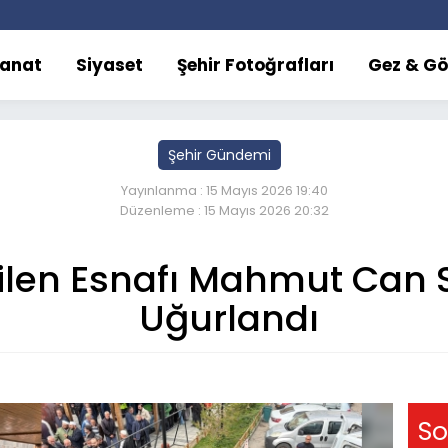
Sanat
Siyaset
Şehir Fotoğrafları
Gez & Gö
Şehir Gündemi
Yayınlanma : 15 Mayıs 2026 19:40
Düzenleme : 15 Mayıs 2026 20:32
ilen Esnafı Mahmut Can 
Uğurlandı
So