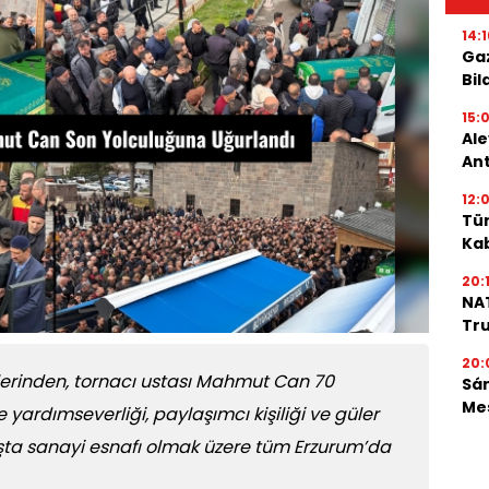
14:1
Gaz
Bil
15:
Ale
An
12:0
Tür
Ka
20:1
NAT
Tru
20:
lerinden, tornacı ustası Mahmut Can 70
Sá
Mes
 yardımseverliği, paylaşımcı kişiliği ve güler
aşta sanayi esnafı olmak üzere tüm Erzurum’da