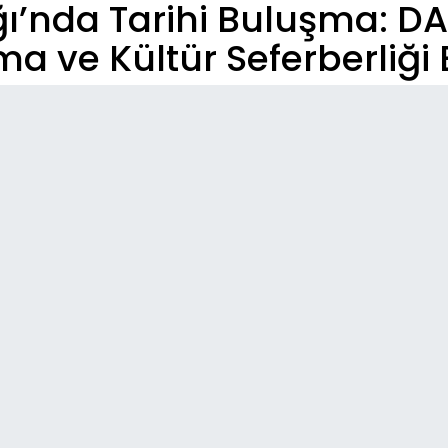
ğı’nda Tarihi Buluşma: 
a ve Kültür Seferberliği 
So
13:
“Te
Aşı
14:
Gaz
Bil
15:
Ale
An
12: