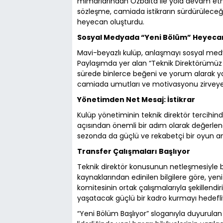
mimarlarından Özbalta ile yola devam etme
sözleşme, camiada istikrarın sürdürüleceği
heyecan oluşturdu.
Sosyal Medyada “Yeni Bölüm” Heyeca
Mavi-beyazlı kulüp, anlaşmayı sosyal medy
Paylaşımda yer alan “Teknik Direktörümüz S
sürede binlerce beğeni ve yorum alarak y
camiada umutları ve motivasyonu zirveye 
Yönetimden Net Mesaj: İstikrar
Kulüp yönetiminin teknik direktör tercihin
açısından önemli bir adım olarak değerlend
sezonda da güçlü ve rekabetçi bir oyun anl
Transfer Çalışmaları Başlıyor
Teknik direktör konusunun netleşmesiyle bir
kaynaklarından edinilen bilgilere göre, yen
komitesinin ortak çalışmalarıyla şekillendi
yaşatacak güçlü bir kadro kurmayı hedefli
“Yeni Bölüm Başlıyor” sloganıyla duyurulan