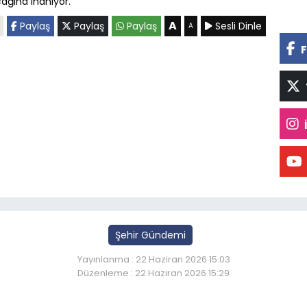
cağına inanıyor.
A
Paylaş
Paylaş
Paylaş
Sesli Dinle
A
F
Şehir Gündemi
Yayınlanma : 22 Haziran 2026 15:03
Düzenleme : 22 Haziran 2026 15:29