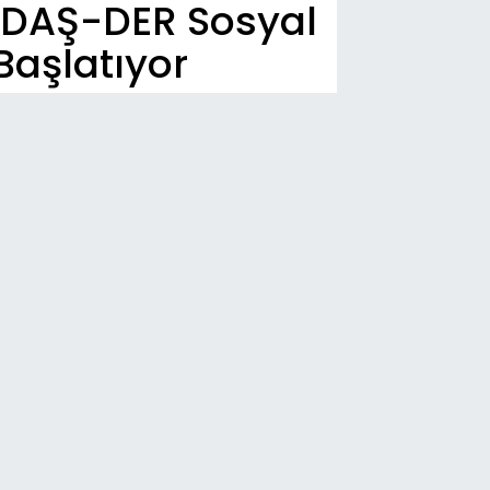
DADAŞ-DER Sosyal
Başlatıyor
n Dakika
16
rörsüz Türkiye” Sürecinde Kritik Eşik
ldı! Teklif Komisyondan Geçti
16
ze'de 73 Bin 349 Can... Saldırılarda
anço Ağırlaşıyor
02
vler Karayoluna Ulaştı! Fethiye-
talya Güzergâhı Kapandı
01