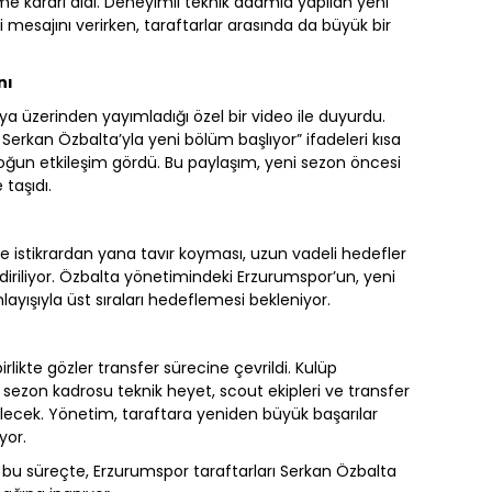
 kararı aldı. Deneyimli teknik adamla yapılan yeni
 mesajını verirken, taraftarlar arasında da büyük bir
nı
a üzerinden yayımladığı özel bir video ile duyurdu.
erkan Özbalta’yla yeni bölüm başlıyor” ifadeleri kısa
oğun etkileşim gördü. Bu paylaşım, yeni sezon öncesi
taşıdı.
de istikrardan yana tavır koyması, uzun vadeli hedefler
iriliyor. Özbalta yönetimindeki Erzurumspor’un, yeni
ayışıyla üst sıraları hedeflemesi bekleniyor.
likte gözler transfer sürecine çevrildi. Kulüp
i sezon kadrosu teknik heyet, scout ekipleri ve transfer
rilecek. Yönetim, taraftara yeniden büyük başarılar
yor.
 bu süreçte, Erzurumspor taraftarları Serkan Özbalta