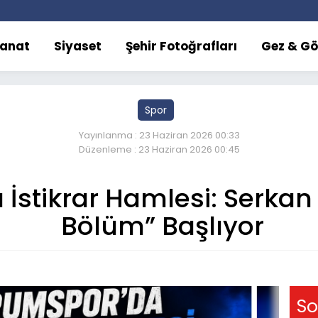
Sanat
Siyaset
Şehir Fotoğrafları
Gez & Gö
Spor
Yayınlanma : 23 Haziran 2026 00:33
Düzenleme : 23 Haziran 2026 00:45
İstikrar Hamlesi: Serkan 
Bölüm” Başlıyor
So