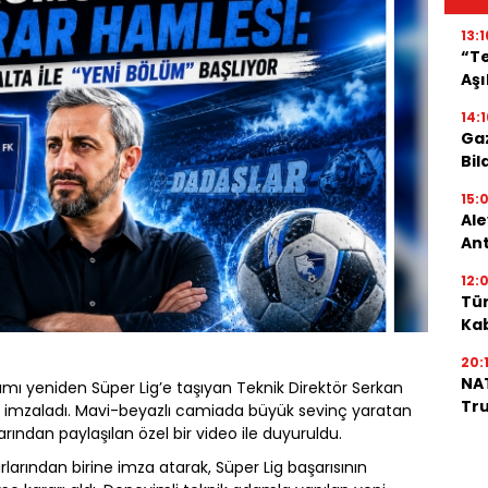
13:1
“Te
Aşı
14:1
Gaz
Bil
15:
Ale
An
12:0
Tür
Ka
20:1
NAT
kımı yeniden Süper Lig’e taşıyan Teknik Direktör Serkan
Tru
e imzaladı. Mavi-beyazlı camiada büyük sevinç yaratan
ından paylaşılan özel bir video ile duyuruldu.
larından birine imza atarak, Süper Lig başarısının