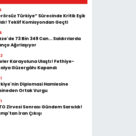
6
rörsüz Türkiye” Sürecinde Kritik Eşik
ldı! Teklif Komisyondan Geçti
6
ze'de 73 Bin 349 Can... Saldırılarda
anço Ağırlaşıyor
02
vler Karayoluna Ulaştı! Fethiye-
talya Güzergâhı Kapandı
1
kiye'nin Diplomasi Hamlesine
bineden Ortak Vurgu
1
O Zirvesi Sonrası Gündem Sarsıldı!
mp'tan İran Çıkışı