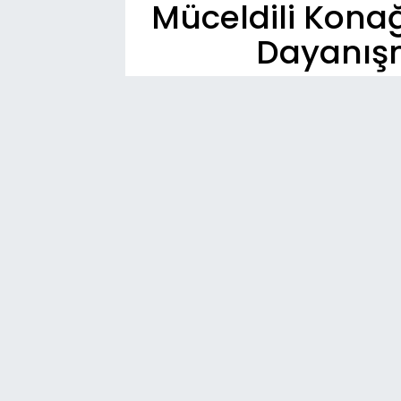
Müceldili Kona
Dayanışm