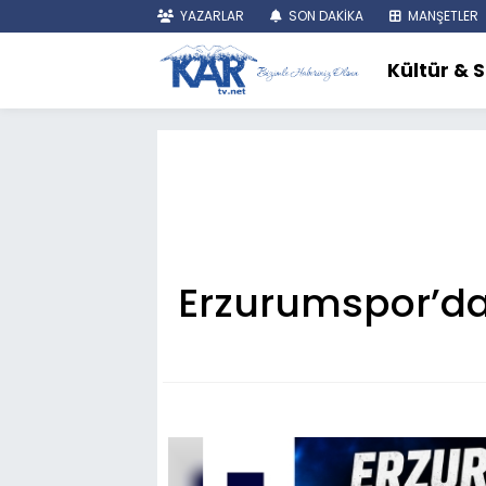
YAZARLAR
SON DAKİKA
MANŞETLER
Kültür & 
Erzurumspor’da 