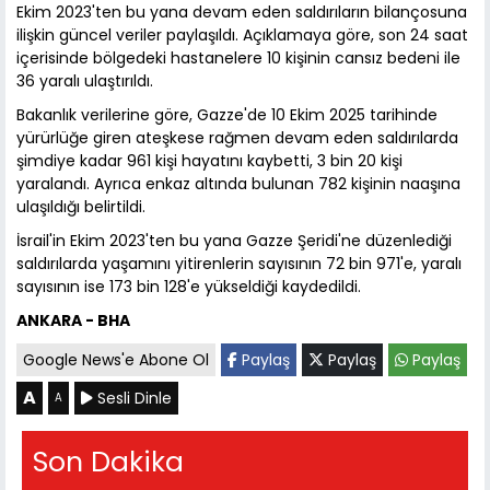
Ekim 2023'ten bu yana devam eden saldırıların bilançosuna
ilişkin güncel veriler paylaşıldı. Açıklamaya göre, son 24 saat
içerisinde bölgedeki hastanelere 10 kişinin cansız bedeni ile
36 yaralı ulaştırıldı.
Bakanlık verilerine göre, Gazze'de 10 Ekim 2025 tarihinde
yürürlüğe giren ateşkese rağmen devam eden saldırılarda
şimdiye kadar 961 kişi hayatını kaybetti, 3 bin 20 kişi
yaralandı. Ayrıca enkaz altında bulunan 782 kişinin naaşına
ulaşıldığı belirtildi.
İsrail'in Ekim 2023'ten bu yana Gazze Şeridi'ne düzenlediği
saldırılarda yaşamını yitirenlerin sayısının 72 bin 971'e, yaralı
sayısının ise 173 bin 128'e yükseldiği kaydedildi.
ANKARA - BHA
Google News'e Abone Ol
Paylaş
Paylaş
Paylaş
A
Sesli Dinle
A
Son Dakika