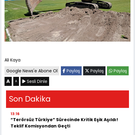
Ali Kaya
Google News'e Abone Ol
Paylaş
Paylaş
Paylaş
A
Sesli Dinle
A
Son Dakika
13:16
“Terörsüz Türkiye” Sürecinde Kritik Eşik Aşıldı!
Teklif Komisyondan Geçti