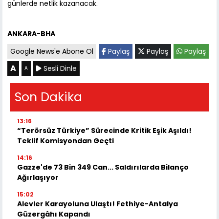
günlerde netlik kazanacak.
ANKARA-BHA
Google News'e Abone Ol
Paylaş
Paylaş
Paylaş
A
Sesli Dinle
A
Son Dakika
13:16
“Terörsüz Türkiye” Sürecinde Kritik Eşik Aşıldı!
Teklif Komisyondan Geçti
14:16
Gazze'de 73 Bin 349 Can... Saldırılarda Bilanço
Ağırlaşıyor
15:02
Alevler Karayoluna Ulaştı! Fethiye-Antalya
Güzergâhı Kapandı