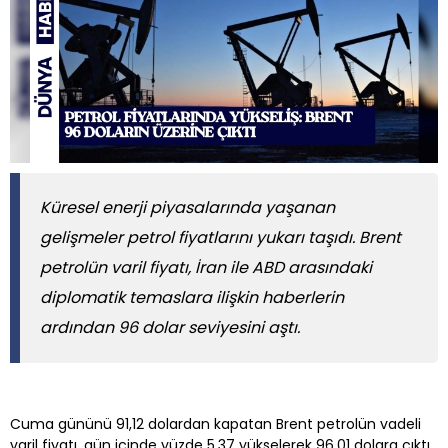
Küresel enerji piyasalarında yaşanan
gelişmeler petrol fiyatlarını yukarı taşıdı. Brent
petrolün varil fiyatı, İran ile ABD arasındaki
diplomatik temaslara ilişkin haberlerin
ardından 96 dolar seviyesini aştı.
Cuma gününü 91,12 dolardan kapatan Brent petrolün vadeli
varil fiyatı, gün içinde yüzde 5,37 yükselerek 96,01 dolara çıktı.