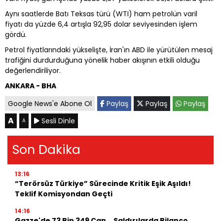
Aynı saatlerde Batı Teksas türü (WTI) ham petrolün varil
fiyatı da yüzde 6,4 artışla 92,95 dolar seviyesinden işlem
gördü.
Petrol fiyatlarındaki yükselişte, İran'ın ABD ile yürütülen mesaj
trafiğini durdurduğuna yönelik haber akışının etkili olduğu
değerlendiriliyor.
ANKARA - BHA
Google News'e Abone Ol
Paylaş
Paylaş
Paylaş
A
Sesli Dinle
A
Son Dakika
13:16
“Terörsüz Türkiye” Sürecinde Kritik Eşik Aşıldı!
Teklif Komisyondan Geçti
14:16
Gazze'de 73 Bin 349 Can... Saldırılarda Bilanço