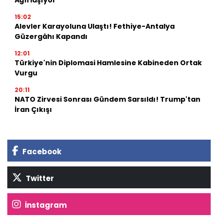
Ağırlaşıyor
15:02
Alevler Karayoluna Ulaştı! Fethiye-Antalya
Güzergâhı Kapandı
12:01
Türkiye'nin Diplomasi Hamlesine Kabineden Ortak
Vurgu
20:11
NATO Zirvesi Sonrası Gündem Sarsıldı! Trump'tan
İran Çıkışı
Facebook
Twitter
İnstagram