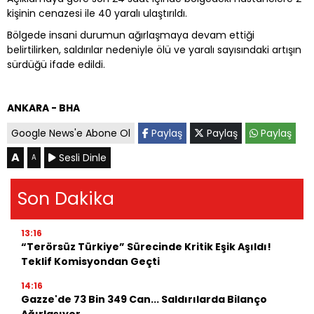
kişinin cenazesi ile 40 yaralı ulaştırıldı.
Bölgede insani durumun ağırlaşmaya devam ettiği
belirtilirken, saldırılar nedeniyle ölü ve yaralı sayısındaki artışın
sürdüğü ifade edildi.
ANKARA - BHA
Google News'e Abone Ol
Paylaş
Paylaş
Paylaş
A
Sesli Dinle
A
Son Dakika
13:16
“Terörsüz Türkiye” Sürecinde Kritik Eşik Aşıldı!
Teklif Komisyondan Geçti
14:16
Gazze'de 73 Bin 349 Can... Saldırılarda Bilanço