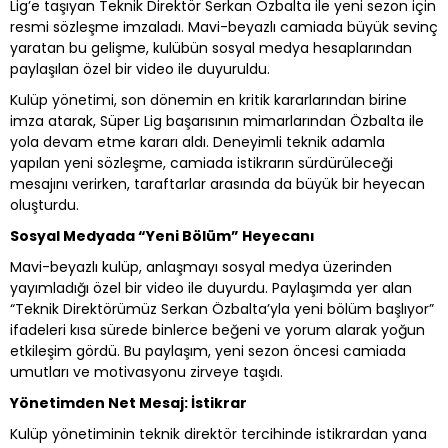
Lig’e taşıyan Teknik Direktör Serkan Özbalta ile yeni sezon için
resmi sözleşme imzaladı. Mavi-beyazlı camiada büyük sevinç
yaratan bu gelişme, kulübün sosyal medya hesaplarından
paylaşılan özel bir video ile duyuruldu.
Kulüp yönetimi, son dönemin en kritik kararlarından birine
imza atarak, Süper Lig başarısının mimarlarından Özbalta ile
yola devam etme kararı aldı. Deneyimli teknik adamla
yapılan yeni sözleşme, camiada istikrarın sürdürüleceği
mesajını verirken, taraftarlar arasında da büyük bir heyecan
oluşturdu.
Sosyal Medyada “Yeni Bölüm” Heyecanı
Mavi-beyazlı kulüp, anlaşmayı sosyal medya üzerinden
yayımladığı özel bir video ile duyurdu. Paylaşımda yer alan
“Teknik Direktörümüz Serkan Özbalta’yla yeni bölüm başlıyor”
ifadeleri kısa sürede binlerce beğeni ve yorum alarak yoğun
etkileşim gördü. Bu paylaşım, yeni sezon öncesi camiada
umutları ve motivasyonu zirveye taşıdı.
Yönetimden Net Mesaj: İstikrar
Kulüp yönetiminin teknik direktör tercihinde istikrardan yana