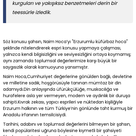
kurguları ve yakışıksız benzetmeleri derin bir
teessürle izledik.
Söz konusu şahsın, Naim Hoca’yı "Erzurumlu küfürbaz hoca"
şeklinde nitelendirerek espri konusu yapmaya çalışması,
yalnızca kendi bilgisizliğini ve seviyesizliğini ortaya koymamış;
aynı zamanda toplumsal değerlerimize karşı büyük bir
saygısızlık olarak kamuoyuna yansımıştır.
Naim Hoca,Cumhuriyet değerlerine gönülden bağlı, devletine
ve milletine sadık, hoşgörüsüyle tanınan mümtaz bir din
adamıydı.Din anlayışında üfürükçülüğe, muskacılığa ve
hurafelere asla yer vermeyen, modern ve aydınlık bir duruşa
sahipti.Kıvrak zekası, yapıcı esprileri ve nüktedan kişiliğiyle
Erzurum halkının ve tüm Türkiye’nin gönlünde taht kurmuş bir
Anadolu irfanının temsilcisiydi.
Tarihini, adabını ve toplumsal değerlerini bilmeyen bir şahsın,
kendi popülaritesi uğruna böylesine kıymetli bir şahsiyeti