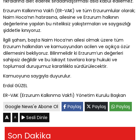
fıkralarına alet ederek sıradanlaştırması asla kabul edilemez.
Erzurum Kalkınma Vakfı (ER-VAK) ve tüm Erzurumlular olarak;
Naim Hoca’nın hatırasına, ailesine ve Erzurum halkının
değerlerine yapılan bu niteliksiz yakıştırmaları ve saygısızlığı
şiddetle kınıyoruz.
İlgili şahsın, başta Naim Hoca’nın ailesi olmak üzere tüm
Erzurum halkından ve kamuoyundan acilen ve açıkça özür
dilemesini bekliyoruz. Bilinmelidir ki Erzurum’un değerleri
sahipsiz değildir ve bu lakayıt tavırlara karşı hukuki ve
toplumsal duruşumuz kararlılıkla sürdürülecektir.
Kamuoyuna saygıyla duyurulur.
Erdal GÜZEL
ER-VAK (Erzurum Kalkınma Vakfı) Yönetim Kurulu Başkan
Google News'e Abone Ol
Paylaş
Paylaş
Paylaş
A
Sesli Dinle
A
Son Dakika