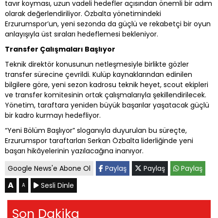
tavır koyması, uzun vadeli hedefler açısından önemli bir adım
olarak değerlendiriliyor. Özbalta yönetimindeki
Erzurumspor’un, yeni sezonda da güçlü ve rekabetçi bir oyun
anlayışıyla üst sıraları hedeflemesi bekleniyor.
Transfer Çalışmaları Başlıyor
Teknik direktör konusunun netleşmesiyle birlikte gözler
transfer sürecine çevrildi. Kulüp kaynaklarından edinilen
bilgilere göre, yeni sezon kadrosu teknik heyet, scout ekipleri
ve transfer komitesinin ortak çalışmalarıyla şekillendirilecek.
Yönetim, taraftara yeniden büyük başarılar yaşatacak güçlü
bir kadro kurmayı hedefliyor.
“Yeni Bölüm Başlıyor” sloganıyla duyurulan bu süreçte,
Erzurumspor taraftarları Serkan Özbalta liderliğinde yeni
başarı hikâyelerinin yazılacağına inanıyor.
Google News'e Abone Ol
Paylaş
Paylaş
Paylaş
A
Sesli Dinle
A
Son Dakika