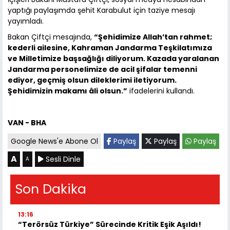
yaptığı paylaşımda şehit Karabulut için taziye mesajı
yayımladı.
Bakan Çiftçi mesajında,
“Şehidimize Allah’tan rahmet;
kederli ailesine, Kahraman Jandarma Teşkilatımıza
ve Milletimize başsağlığı diliyorum. Kazada yaralanan
Jandarma personelimize de acil şifalar temenni
ediyor, geçmiş olsun dileklerimi iletiyorum.
Şehidimizin makamı âli olsun.”
ifadelerini kullandı.
VAN - BHA
Google News'e Abone Ol
Paylaş
Paylaş
Paylaş
A
Sesli Dinle
A
Son Dakika
13:16
“Terörsüz Türkiye” Sürecinde Kritik Eşik Aşıldı!