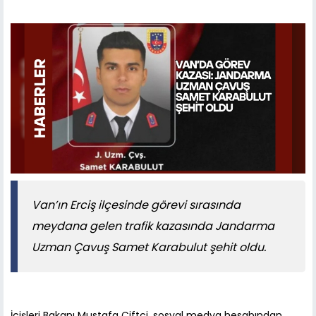
Van’ın Erciş ilçesinde görevi sırasında
meydana gelen trafik kazasında Jandarma
Uzman Çavuş Samet Karabulut şehit oldu.
İçişleri Bakanı Mustafa Çiftçi, sosyal medya hesabından