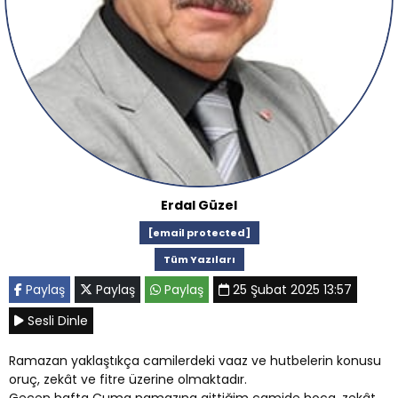
Erdal Güzel
[email protected]
Tüm Yazıları
Paylaş
Paylaş
Paylaş
25 Şubat 2025 13:57
Sesli Dinle
Ramazan yaklaştıkça camilerdeki vaaz ve hutbelerin konusu
oruç, zekât ve fitre üzerine olmaktadır.