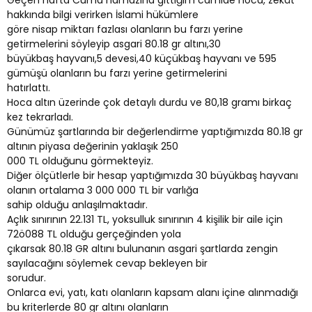
Geçen hafta Cuma namazına gittiğim camide hoca, zekât
hakkında bilgi verirken İslami hükümlere
göre nisap miktarı fazlası olanların bu farzı yerine
getirmelerini söyleyip asgari 80.18 gr altını,30
büyükbaş hayvanı,5 devesi,40 küçükbaş hayvanı ve 595
gümüşü olanların bu farzı yerine getirmelerini
hatırlattı.
Hoca altın üzerinde çok detaylı durdu ve 80,18 gramı birkaç
kez tekrarladı.
Günümüz şartlarında bir değerlendirme yaptığımızda 80.18 gr
altının piyasa değerinin yaklaşık 250
000 TL olduğunu görmekteyiz.
Diğer ölçütlerle bir hesap yaptığımızda 30 büyükbaş hayvanı
olanın ortalama 3 000 000 TL bir varlığa
sahip olduğu anlaşılmaktadır.
Açlık sınırının 22.131 TL, yoksulluk sınırının 4 kişilik bir aile için
72ö088 TL olduğu gerçeğinden yola
çıkarsak 80.18 GR altını bulunanın asgari şartlarda zengin
sayılacağını söylemek cevap bekleyen bir
sorudur.
Onlarca evi, yatı, katı olanların kapsam alanı içine alınmadığı
bu kriterlerde 80 gr altını olanların