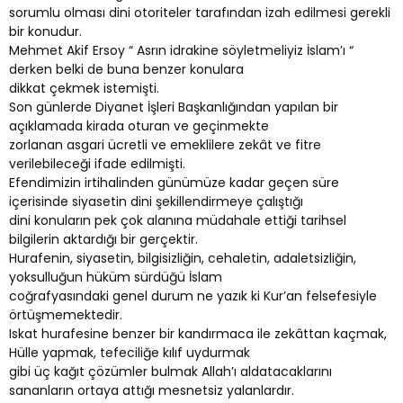
sorumlu olması dini otoriteler tarafından izah edilmesi gerekli
bir konudur.
Mehmet Akif Ersoy “ Asrın idrakine söyletmeliyiz İslam’ı “
derken belki de buna benzer konulara
dikkat çekmek istemişti.
Son günlerde Diyanet İşleri Başkanlığından yapılan bir
açıklamada kirada oturan ve geçinmekte
zorlanan asgari ücretli ve emeklilere zekât ve fitre
verilebileceği ifade edilmişti.
Efendimizin irtihalinden günümüze kadar geçen süre
içerisinde siyasetin dini şekillendirmeye çalıştığı
dini konuların pek çok alanına müdahale ettiği tarihsel
bilgilerin aktardığı bir gerçektir.
Hurafenin, siyasetin, bilgisizliğin, cehaletin, adaletsizliğin,
yoksulluğun hüküm sürdüğü İslam
coğrafyasındaki genel durum ne yazık ki Kur’an felsefesiyle
örtüşmemektedir.
Iskat hurafesine benzer bir kandırmaca ile zekâttan kaçmak,
Hülle yapmak, tefeciliğe kılıf uydurmak
gibi üç kağıt çözümler bulmak Allah’ı aldatacaklarını
sananların ortaya attığı mesnetsiz yalanlardır.