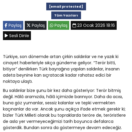
[email protected]
Tüm Yazıları
Paylaş
Paylaş
Paylaş
23 Ocak 2026 18:16
Sesli Dinle
Türkiye, son dönemde artan çirkin saldırılar ve ne yazık ki
cinayet haberleriyle sıkça gündeme geliyor. “Terör bitti,
bitiyor” denilirken Türk bayrağına yapılan saldırılar, insanın
adeta beynine kan sıçratacak kadar rahatsız edici bir
noktaya ulaştı.
Bu saldırılar bize şunu bir kez daha gösteriyor: Terör bitmiş
değil. Hâlâ aramızda, hâlâ içimizde barınıyor. Daha da acısı,
buna göz yumanlar, sessiz kalanlar ve tepki vermekten
kaçınanlar da var. Ancak şunu açıkça ifade etmek gerekir ki;
bizler Türk Milleti olarak bu topraklarda teröre de, teröristlere
de asla yer vermeyeceğimizi tarih boyunca defalarca
gösterdik. Bundan sonra da göstermeye devam edeceğiz.