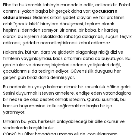
Elbette bu karanlık tabloyla mücadele edilir, edilecektir. Fakat
canımızı yakan başka bir gerçek daha var:
Çocukların
öldürülmesi
. Giderek artan şiddet olayları ve fail profilinin
artık “çocuk kılıklı” bireylere dönüşmesi, toplum olarak
hepimizi derinden sarsıyor. Bir anne, bir baba, bir kardeş
olarak; bu kişilerin sokaklarda rahatça dolaşması, suçun teşvik
edilmesi, şiddetin normalleştirilmesi kabul edilemez.
Hakaretin, küfrün, darp ve şiddetin olağanlaştırıldığı dizi ve
filmlerin yaygınlaşması, kaos ortamını daha da büyütüyor. Bu
görüntüler ve davranış biçimleri sadece yetişkinleri değil,
çocuklarımızı da tedirgin ediyor. Güvensizlik duygusu her
geçen gün biraz daha derinleşiyor.
Bu nedenle bu yazıyı kaleme almak bir zorunluluk hâline geldi.
Sesini duyurmak isteyen annelere, endişe eden vatandaşlara
bir nebze de olsa destek olmak istedim. Çünkü susmak, bu
kaosun büyümesine katkı sağlamaktan başka bir işe
yaramıyor.
Umarım bu yazı, herkesin anlayabileceği bir dille okunur ve
vicdanlarda karşılık bulur.
Çünkü bu ülke; bayrağına uzanan eli de, çocuklarımızın